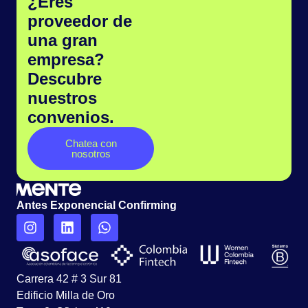
¿Eres
proveedor de
una gran
empresa?
Descubre
nuestros
convenios.
Chatea con
nosotros
Antes Exponencial Confirming
Carrera 42 # 3 Sur 81
Edificio Milla de Oro