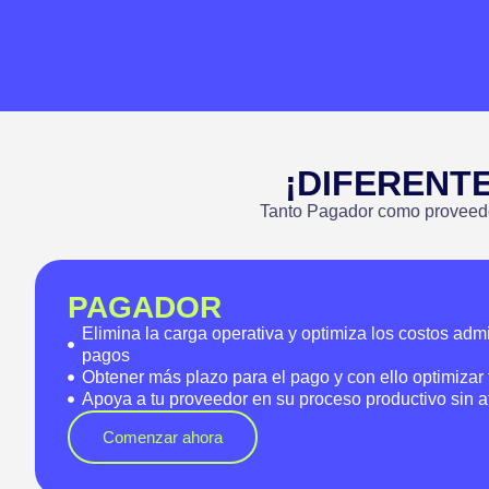
¡DIFERENT
Tanto Pagador como proveedor 
PAGADOR
Elimina la carga operativa y optimiza los costos admi
pagos
Obtener más plazo para el pago y con ello optimizar t
Apoya a tu proveedor en su proceso productivo sin af
Comenzar ahora