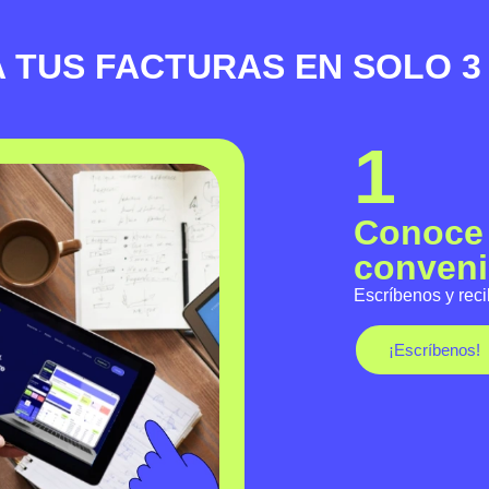
 TUS FACTURAS EN SOLO 3
1
Conoce 
conveni
Escríbenos y reci
¡Escríbenos!