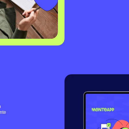
n
nte