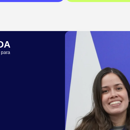
DA
 para