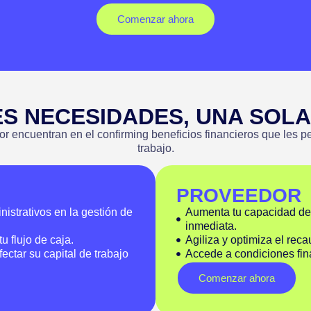
Comenzar ahora
ES NECESIDADES, UNA SOLA
encuentran en el confirming beneficios financieros que les pe
trabajo.
PROVEEDOR
nistrativos en la gestión de
Aumenta tu capacidad de 
inmediata.
u flujo de caja.
Agiliza y optimiza el reca
ectar su capital de trabajo
Accede a condiciones fina
Comenzar ahora