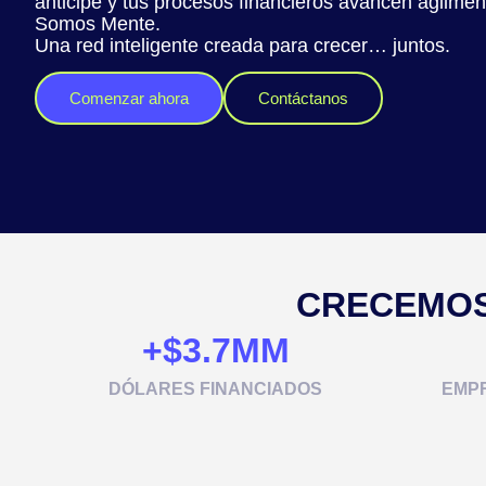
anticipe y tus procesos financieros avancen ágilmen
Somos Mente.
Una red inteligente creada para crecer… juntos.
Comenzar ahora
Contáctanos
CRECEMOS
+$
3.7
MM
DÓLARES FINANCIADOS
EMP