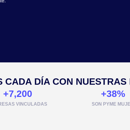
te.
 CADA DÍA CON NUESTRAS
+
7,200
+
38
%
RESAS VINCULADAS
SON PYME MUJ