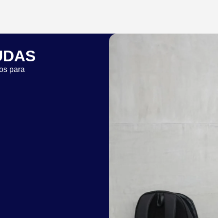
UDAS
os para