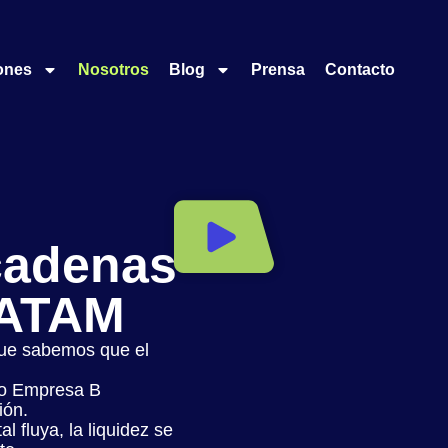
ones
Nosotros
Blog
Prensa
Contacto
cadenas
LATAM
que sabemos que el
mo Empresa B
ión.
l fluya, la liquidez se