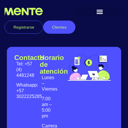
Registrarse
Clientes
Contacto
Horario
de
Tel: +57
(4)
atención
4481248
Lunes
–
Whatsapp:
Viernes
+57
3022225285
7:00
am –
5:00
pm
Carrera