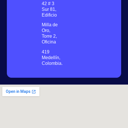
42 # 3
Sur 81,
Edificio
Milla de
Oro,
Torre 2,
Oficina
419
Medellín,
Colombia.