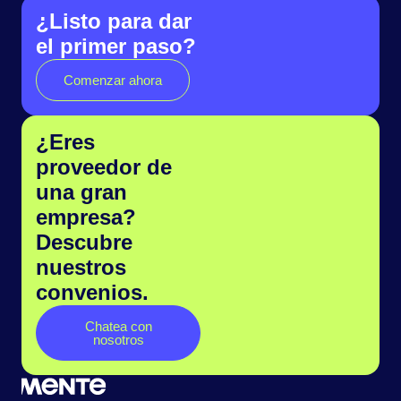
¿Listo para dar
el primer paso?
Comenzar ahora
¿Eres
proveedor de
una gran
empresa?
Descubre
nuestros
convenios.
Chatea con
nosotros