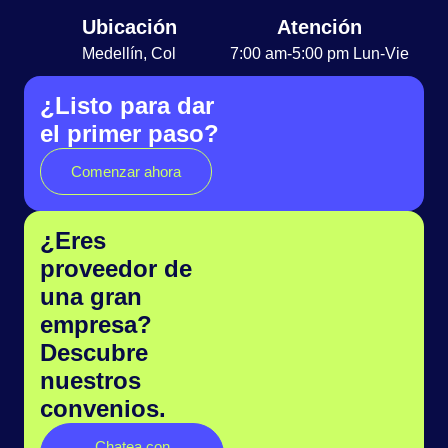
Ubicación
Atención
Medellín, Col
7:00 am-5:00 pm Lun-Vie
¿Listo para dar
el primer paso?
Comenzar ahora
¿Eres
proveedor de
una gran
empresa?
Descubre
nuestros
convenios.
Chatea con