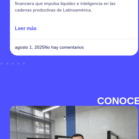
negocio a través de una buena liquidez? Te damos tips
para apalancar tu operación.
Leer más
junio 26, 2025
CONOCE