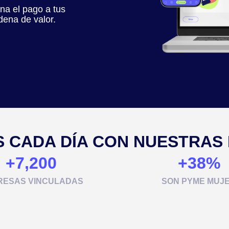
ona el pago a tus
dena de valor.
 CADA DÍA CON NUESTRAS
+
7,200
+
38
%
RESAS VINCULADAS
SON PYME MUJ