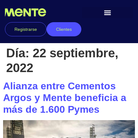
Registrarse
Clientes
Día:
22 septiembre,
2022
Alianza entre Cementos
Argos y Mente beneficia a
más de 1.600 Pymes