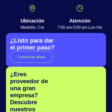
Ubicación
Atención
Medellín, Col
7:00 am-5:00 pm Lun-Vie
¿Listo para dar
el primer paso?
Comenzar ahora
¿Eres
proveedor de
una gran
empresa?
Descubre
nuestros