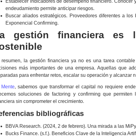
Establecer indicadores de desempeño financiero. Conocer y mo
endeudamiento permite anticipar riesgos.
Buscar aliados estratégicos. Proveedores diferentes a lo
Exponencial Confirming.
La
gestión financiera
es la
ostenible
 resumen, la
gestión financiera
ya no es una tarea contable 
cisiones más importantes de una empresa. Aquellas que adop
paradas para enfrentar retos, escalar su operación y alcanzar 
n
Mente
, sabemos que transformar el capital no requiere end
recemos soluciones de
factoring
y
confirming
que permiten li
anciera sin comprometer el crecimiento.
eferencias bibliográficas
BBVA Research. (2024, 2 de febrero). Una mirada a las Mi
Bucks Finance. (s.f.). Beneficios Clave de la Inteligencia Arti