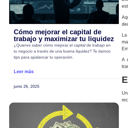
est
Aq
dec
Cómo mejorar el capital de
L
trabajo y maximizar tu liquidez
mar
¿Quieres saber cómo mejorar el capital de trabajo en
Em
tu negocio a través de una buena liquidez? Te damos
tips para apalancar tu operación.
A 
tr
Leer más
E
junio 26, 2025
U
rec