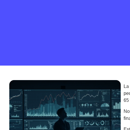
L
pe
65
No
fin
Es