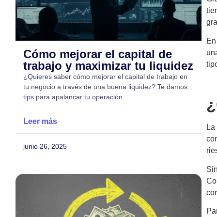
tie
gra
En 
Cómo mejorar el capital de
una
trabajo y maximizar tu liquidez
tip
¿Quieres saber cómo mejorar el capital de trabajo en
tu negocio a través de una buena liquidez? Te damos
tips para apalancar tu operación.
¿
Leer más
La
co
junio 26, 2025
rie
Si
Con
cor
Pa