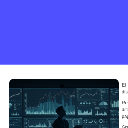
El
dis
Re
dif
pa
Gr