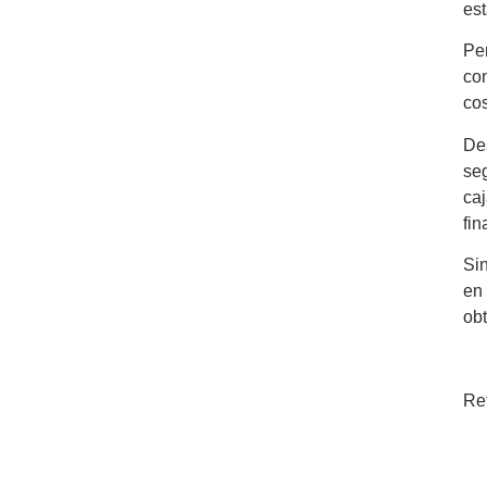
es
Pe
co
co
De
se
ca
fin
Si
en
obt
Ref