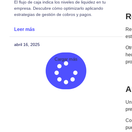
El flujo de caja indica los niveles de liquidez en tu
empresa. Descubre cómo optimizarlo aplicando
R
estrategias de gestión de cobros y pagos.
Res
Leer más
est
abril 16, 2025
Otr
he
Cargar más
pro
A
Un
pre
Co
pu