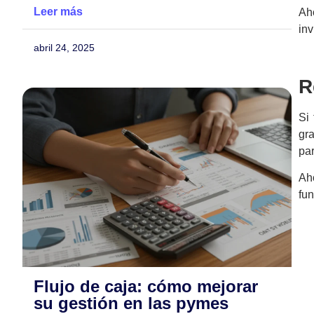
Leer más
Ah
inv
abril 24, 2025
R
Si
gra
pa
Ah
fu
Flujo de caja: cómo mejorar
su gestión en las pymes