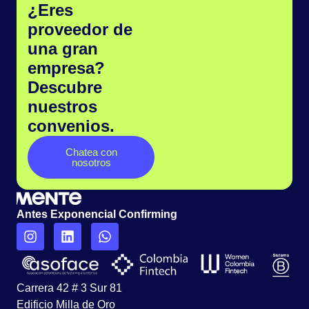
¿Eres
proveedor de
una gran
empresa?
Descubre
nuestros
convenios.
Chatea con
nosotros
Antes Exponencial Confirming
Carrera 42 # 3 Sur 81
Edificio Milla de Oro