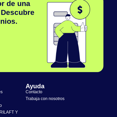
r de una
 Descubre
nios.
Ayuda
es
Contacto
Trabaja con nosotros
o
GRILAFT Y