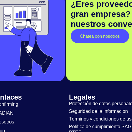
¿Eres proveedo
gran empresa?
nuestros conve
Chatea con nosotros
nlaces
Legales
Protección de datos personal
nfirming
Seguridad de la información
ADIAN
Términos y condiciones de us
osotros
Política de cumplimiento SA
log